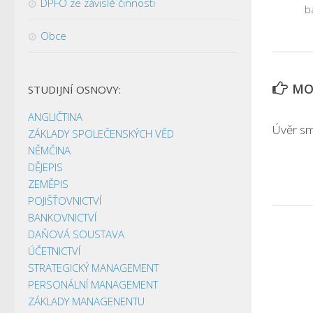
DPFO ze závislé činnosti
b
Obce
MOH
STUDIJNÍ OSNOVY:
ANGLIČTINA
Úvěr s
ZÁKLADY SPOLEČENSKÝCH VĚD
NĚMČINA
DĚJEPIS
ZEMĚPIS
POJIŠŤOVNICTVÍ
BANKOVNICTVÍ
DAŇOVÁ SOUSTAVA
ÚČETNICTVÍ
STRATEGICKÝ MANAGEMENT
PERSONÁLNÍ MANAGEMENT
ZÁKLADY MANAGENENTU