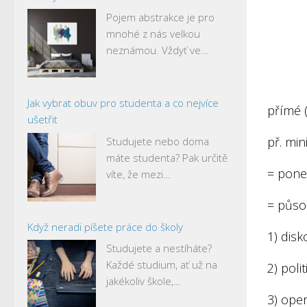
Pojem abstrakce je pro
mnohé z nás velkou
neznámou. Vždyť ve…
Jak vybrat obuv pro studenta a co nejvíce
přímé (
ušetřit
př. min
Studujete nebo doma
máte studenta? Pak určitě
= ponec
víte, že mezi…
= půso
Když neradi píšete práce do školy
1) disk
Studujete a nestíháte?
Každé studium, ať už na
2) poli
jakékoliv škole,…
3) ope