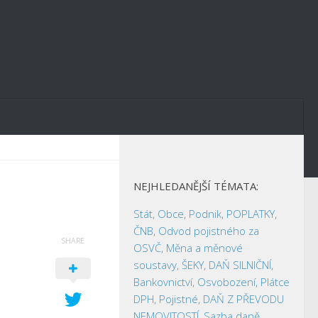
NEJHLEDANĚJŠÍ TÉMATA:
Stát
,
Obce
,
Podnik
,
POPLATKY
,
ČNB
,
Odvod pojistného za
SHARE
OSVČ
,
Měna a měnové
soustavy
,
ŠEKY
,
DAŇ SILNIČNÍ
,
Bankovnictví
,
Osvobození
,
Plátce
DPH
,
Pojistné
,
DAŇ Z PŘEVODU
NEMOVITOSTÍ
,
Sazba daně
,