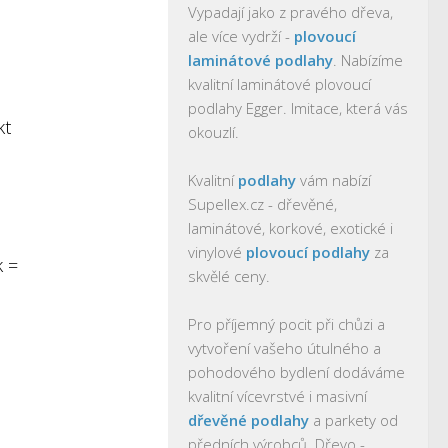
Vypadají jako z pravého dřeva,
ale více vydrží -
plovoucí
laminátové podlahy
. Nabízíme
kvalitní laminátové plovoucí
podlahy Egger. Imitace, která vás
kt
okouzlí.
Kvalitní
podlahy
vám nabízí
Supellex.cz - dřevěné,
laminátové, korkové, exotické i
vinylové
plovoucí podlahy
za
k =
skvělé ceny.
Pro příjemný pocit při chůzi a
vytvoření vašeho útulného a
pohodového bydlení dodáváme
kvalitní vícevrstvé i masivní
dřevěné podlahy
a parkety od
předních výrobců. Dřevo -