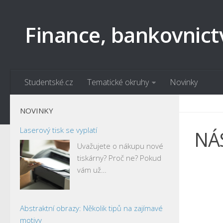
Finance, bankovnict
Studentské.cz
Tematické okruhy
Novinky
NOVINKY
Laserový tisk se vyplatí
NÁ
Uvažujete o nákupu nové
tiskárny? Proč ne? Pokud
vám už…
Abstraktní obrazy: Několik tipů na zajímavé
motivy