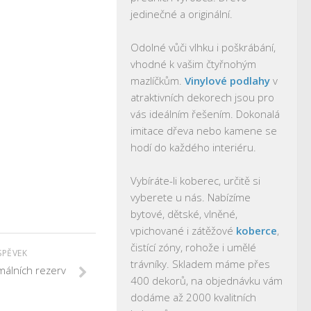
jedinečné a originální.
Odolné vůči vlhku i poškrábání,
vhodné k vašim čtyřnohým
mazlíčkům.
Vinylové podlahy
v
atraktivních dekorech jsou pro
vás ideálním řešením. Dokonalá
imitace dřeva nebo kamene se
hodí do každého interiéru.
Vybíráte-li koberec, určitě si
vyberete u nás. Nabízíme
bytové, dětské, vlněné,
vpichované i zátěžové
koberce
,
čistící zóny, rohože i umělé
SPĚVEK
trávníky. Skladem máme přes
málních rezerv
400 dekorů, na objednávku vám
dodáme až 2000 kvalitních