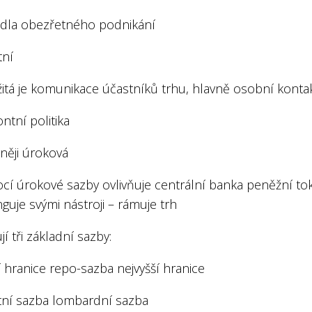
vidla obezřetného podnikání
tní
žitá je komunikace účastníků trhu, hlavně osobní konta
ontní politika
něji úroková
cí úrokové sazby ovlivňuje centrální banka peněžní to
guje svými nástroji – rámuje trh
ují tři základní sazby:
í hranice repo-sazba nejvyšší hranice
tní sazba lombardní sazba