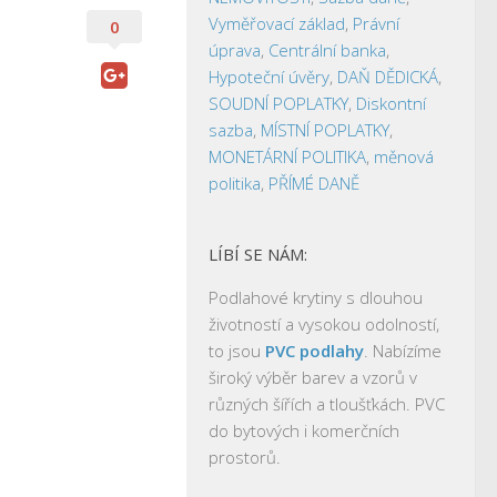
Vyměřovací základ
,
Právní
0
úprava
,
Centrální banka
,
Hypoteční úvěry
,
DAŇ DĚDICKÁ
,
SOUDNÍ POPLATKY
,
Diskontní
sazba
,
MÍSTNÍ POPLATKY
,
MONETÁRNÍ POLITIKA
,
měnová
politika
,
PŘÍMÉ DANĚ
LÍBÍ SE NÁM:
Podlahové krytiny s dlouhou
životností a vysokou odolností,
to jsou
PVC podlahy
. Nabízíme
široký výběr barev a vzorů v
různých šířích a tloušťkách. PVC
do bytových i komerčních
prostorů.