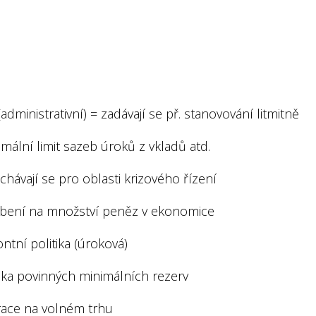
administrativní) = zadávají se př. stanovování litmitně
imální limit sazeb úroků z vkladů atd.
hávají se pro oblasti krizového řízení
bení na množství peněz v ekonomice
ontní politika (úroková)
tika povinných minimálních rezerv
race na volném trhu