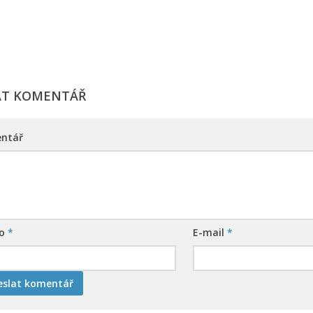
AT KOMENTÁŘ
ntář
no
*
E-mail
*