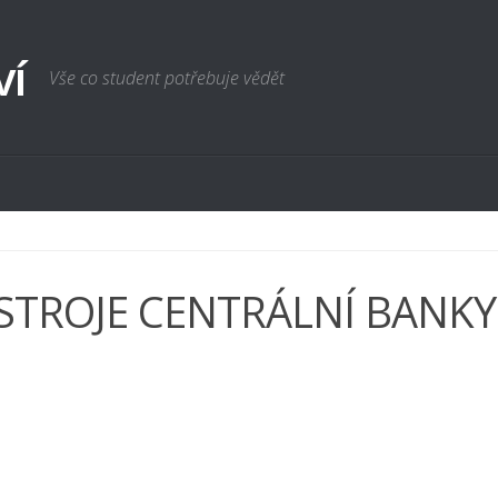
ví
Vše co student potřebuje vědět
STROJE CENTRÁLNÍ BANKY