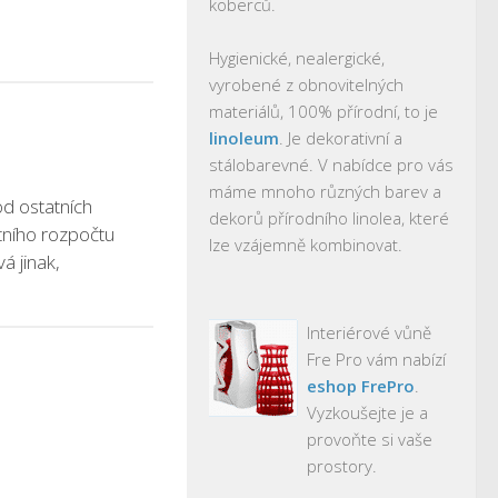
koberců.
Hygienické, nealergické,
vyrobené z obnovitelných
materiálů, 100% přírodní, to je
linoleum
. Je dekorativní a
stálobarevné. V nabídce pro vás
máme mnoho různých barev a
od ostatních
dekorů přírodního linolea, které
tního rozpočtu
lze vzájemně kombinovat.
á jinak,
Interiérové vůně
Fre Pro vám nabízí
eshop FrePro
.
Vyzkoušejte je a
provoňte si vaše
prostory.