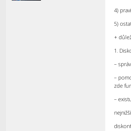
4) pra
5) osta
+ důle
1. Disk
– správ
– pomo
zde fun
– exist
nejnižš
diskon