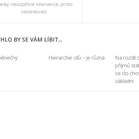
anky, neúspěšné intervence, proto
následovalo:
LO BY SE VÁM LÍBIT...
měnečný
Hierarchie cílů – je různá
Na rozdíl 
příjmů stá
se clo chov
základní